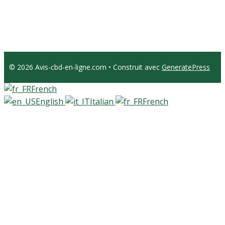
© 2026 Avis-cbd-en-ligne.com
• Construit avec
GeneratePress
French
English
Italian
French