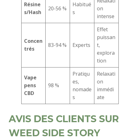
Relaxati
Résine
Habitué
20-56 %
on
s/Hash
s
intense
Effet
puissan
Concen
83-94 %
Experts
t,
trés
explora
tion
Pratiqu
Relaxati
Vape
es,
on
pens
98 %
nomade
immédi
CBD
s
ate
AVIS DES CLIENTS SUR
WEED SIDE STORY