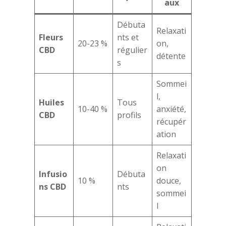
aux
Débuta
Relaxati
Fleurs
nts et
20-23 %
on,
CBD
régulier
détente
s
Sommei
l,
Huiles
Tous
10-40 %
anxiété,
CBD
profils
récupér
ation
Relaxati
on
Infusio
Débuta
10 %
douce,
ns CBD
nts
sommei
l