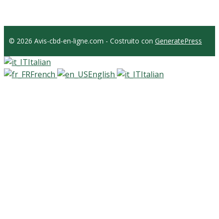
© 2026 Avis-cbd-en-ligne.com
- Costruito con
GeneratePress
Italian
French
English
Italian